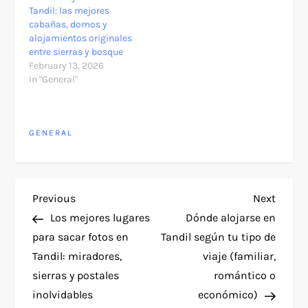
Tandil: las mejores
cabañas, domos y
alojamientos originales
entre sierras y bosque
February 13, 2026
In "General"
GENERAL
P
Previous
Next
Previous
Next
Post
Post
Los mejores lugares
Dónde alojarse en
o
para sacar fotos en
Tandil según tu tipo de
Tandil: miradores,
viaje (familiar,
s
sierras y postales
romántico o
t
inolvidables
económico)