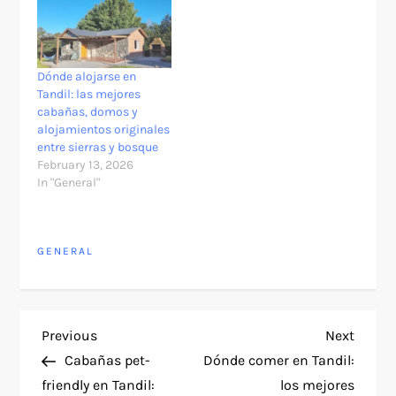
Dónde alojarse en
Tandil: las mejores
cabañas, domos y
alojamientos originales
entre sierras y bosque
February 13, 2026
In "General"
GENERAL
P
Previous
Next
Previous
Next
Post
Post
Cabañas pet-
Dónde comer en Tandil:
o
friendly en Tandil:
los mejores